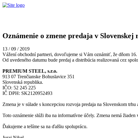
Oznámenie o zmene predaja v Slovenskej 
13 / 09 / 2019
Vážení obchodní partneri, dovoľujeme si Vám oznámiť, že dňom 16. 9.
Od uvedeného datumu bude predaj a distribúcia realizovaná cez spo
PREMIUM STEEL, s.r.o.
913 07 Trenčianske Bohuslavice 351
Slovenská republika.
IČO: 52 245 225
IČ DPH: SK2120952493
Zmena je v súlade s koncepciou rozvoja predaja na Slovenskom trhu a
Toto oznámenie slúži iba na informatívne účely. Zmena nemá žiaden v
Ďakujeme a tešíme sa na ďalšiu spoluprácu.
Juraj Nikel