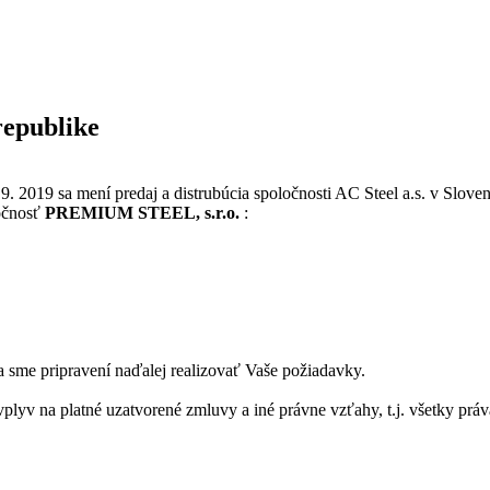
republike
 2019 sa mení predaj a distrubúcia spoločnosti AC Steel a.s. v Sloven
ločnosť
PREMIUM STEEL, s.r.o.
:
 sme pripravení naďalej realizovať Vaše požiadavky.
plyv na platné uzatvorené zmluvy a iné právne vzťahy, t.j. všetky prá