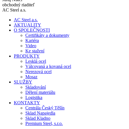
obchodný riaditeľ
AC Steel a.s.
AC Steel a.s.
AKTUALITY
O SPOLEČNOSTI
Certifikáty a dokumenty
Kariéra
Video
Ke stažení
PRODUKTY
Lesklá ocel
Válcovaná a kovaná ocel
Nerezová ocel
Mosaz
SLUŽBY
Skladování
Dělení materiálu
Logistika
KONTAKTY
Centrála Český Těšín
Sklad Napajedla
Sklad Kladno
Premium Steel, s.r.o.