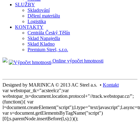
SLUŽBY
Skladování
Dělení materiálu
Logistika
KONTAKTY
Centrála Český Těšín
Sklad Napajedla
Sklad Kladno
Premium Steel, s.r.o.
Online výpočet hmotnosti
Designed by MARINICA © 2013 AC Steel a.s. •
Kontakt
var webstopar_tk="acsteelcz";var
webstopar_ts=document.location.protocol+"//track.webstopar.cz/";
(function(){ var
l=document.createElement("script");l.type="text/javascript";l.async=t
var s=document.getElementsByTagName("script")
[0];s.parentNode.insertBefore(l,s);})();