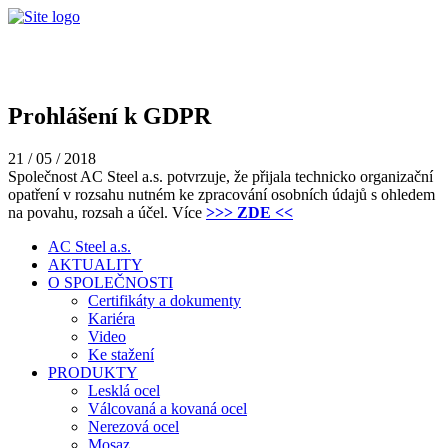
Prohlášení k GDPR
21 / 05 / 2018
Společnost AC Steel a.s. potvrzuje, že přijala technicko organizační
opatření v rozsahu nutném ke zpracování osobních údajů s ohledem
na povahu, rozsah a účel. Více
>>> ZDE <<
AC Steel a.s.
AKTUALITY
O SPOLEČNOSTI
Certifikáty a dokumenty
Kariéra
Video
Ke stažení
PRODUKTY
Lesklá ocel
Válcovaná a kovaná ocel
Nerezová ocel
Mosaz