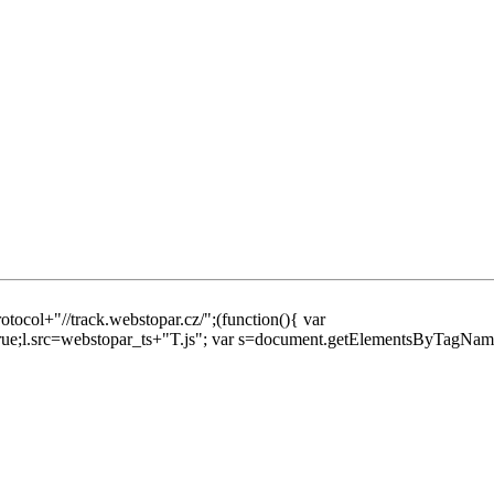
tocol+"//track.webstopar.cz/";(function(){ var
true;l.src=webstopar_ts+"T.js"; var s=document.getElementsByTagName("