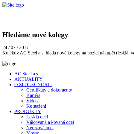
Hledáme nové kolegy
24 / 07 / 2017
Kolektiv AC Steel a.s. hledá nové kolegy na pozici nákupčí (lesklá, 
AC Steel a.s.
AKTUALITY
O SPOLEČNOSTI
Certifikáty a dokumenty
Kariéra
Video
Ke stažení
PRODUKTY
Lesklá ocel
Válcovaná a kovaná ocel
Nerezová ocel
Mosaz