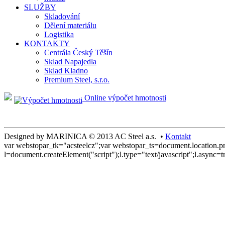
SLUŽBY
Skladování
Dělení materiálu
Logistika
KONTAKTY
Centrála Český Těšín
Sklad Napajedla
Sklad Kladno
Premium Steel, s.r.o.
Online výpočet hmotnosti
Designed by MARINICA © 2013 AC Steel a.s. •
Kontakt
var webstopar_tk="acsteelcz";var webstopar_ts=document.location.pro
l=document.createElement("script");l.type="text/javascript";l.async=