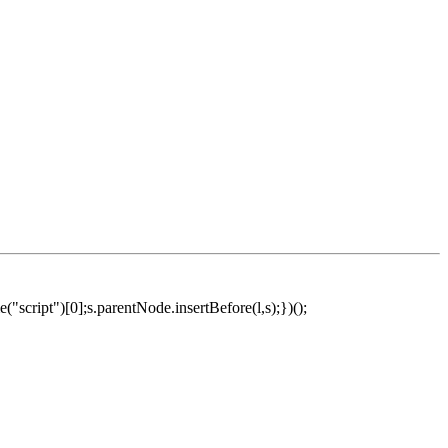
script")[0];s.parentNode.insertBefore(l,s);})();